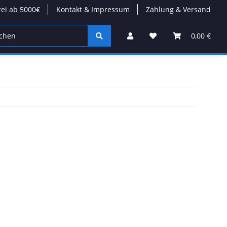
rei ab 5000€
Kontakt & Impressum
Zahlung & Versand
on
Wärmepumpen
Kabel/Stecker
Modulare Däc
0,00 €