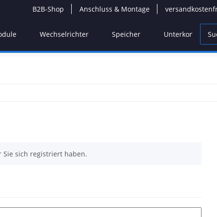
B2B-Shop
Anschluss & Montage
versandkostenf
odule
Wechselrichter
Speicher
Unterkonstrukti
 Sie sich registriert haben.