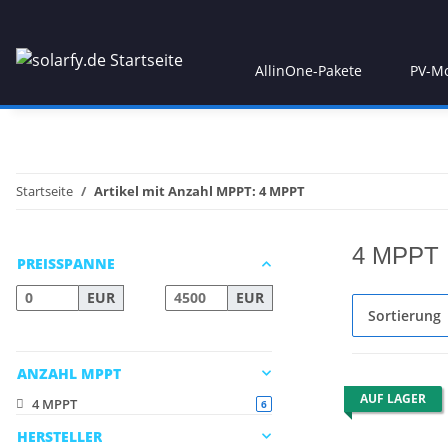
AllinOne-Pakete
PV-M
Startseite
Artikel mit Anzahl MPPT: 4 MPPT
4 MPPT
PREISSPANNE
EUR
EUR
Sortierung
ANZAHL MPPT
AUF LAGER
4 MPPT
Artikel gefunden
6
HERSTELLER