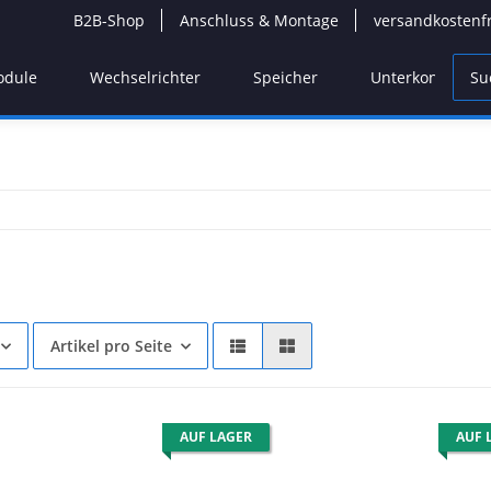
B2B-Shop
Anschluss & Montage
versandkostenf
odule
Wechselrichter
Speicher
Unterkonstrukti
Artikel pro Seite
AUF LAGER
AUF 