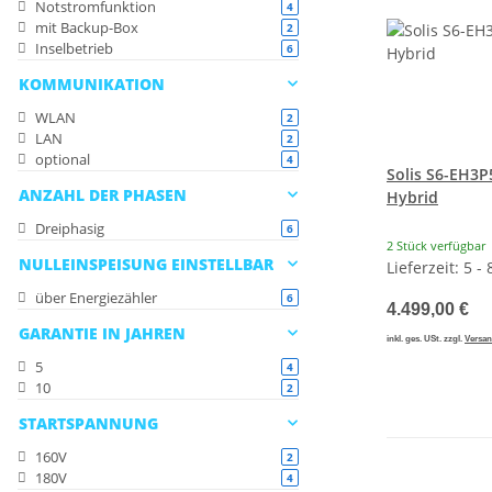
Notstromfunktion
Artikel gefunden
4
mit Backup-Box
Artikel gefunden
2
Inselbetrieb
Artikel gefunden
6
KOMMUNIKATION
WLAN
Artikel gefunden
2
LAN
Artikel gefunden
2
optional
Artikel gefunden
4
Solis S6-EH3
ANZAHL DER PHASEN
Hybrid
Dreiphasig
Artikel gefunden
6
2 Stück verfügbar
NULLEINSPEISUNG EINSTELLBAR
Lieferzeit: 5 -
über Energiezähler
Artikel gefunden
6
4.499,00 €
GARANTIE IN JAHREN
inkl. ges. USt. zzgl.
Versa
5
Artikel gefunden
4
10
Artikel gefunden
2
STARTSPANNUNG
160V
Artikel gefunden
2
180V
Artikel gefunden
4