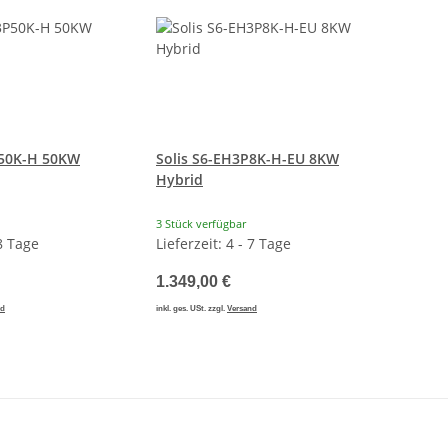
P50K-H 50KW
Solis S6-EH3P8K-H-EU 8KW
Hybrid
3 Stück verfügbar
 8 Tage
Lieferzeit: 4 - 7 Tage
1.349,00 €
nd
inkl. ges. USt. zzgl.
Versand