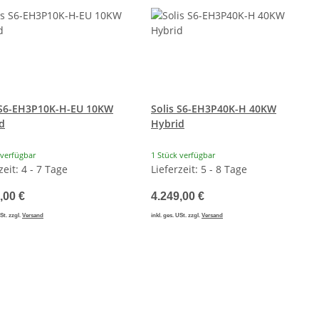
 S6-EH3P10K-H-EU 10KW
Solis S6-EH3P40K-H 40KW
d
Hybrid
 verfügbar
1 Stück verfügbar
zeit: 4 - 7 Tage
Lieferzeit: 5 - 8 Tage
,00 €
4.249,00 €
USt. zzgl.
Versand
inkl. ges. USt. zzgl.
Versand