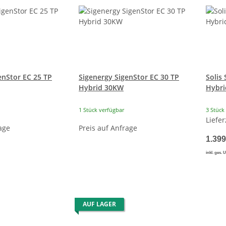
enStor EC 25 TP
Sigenergy SigenStor EC 30 TP
Solis
Hybrid 30KW
Hybri
1 Stück verfügbar
3 Stück
Liefer
age
Preis auf Anfrage
1.399
inkl. ges. 
AUF LAGER