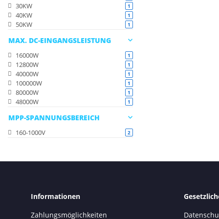
30KW
Artikel gefunden
1
40KW
Artikel gefunden
1
50KW
Artikel gefunden
1
MAX. DC-EINGANGSLEISTUNG
16000W
Artikel gefunden
1
12800W
Artikel gefunden
1
40000W
Artikel gefunden
1
100000W
Artikel gefunden
1
80000W
Artikel gefunden
1
48000W
Artikel gefunden
1
MPP-SPANNUNGSBEREICH
160-1000V
Artikel gefunden
2
Informationen
Gesetzlic
Zahlungsmöglichkeiten
Datenschu