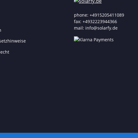
phone: +4915205411089
fax: +4932223944366
mail: info@solarfy.de
m
setzhinweise
recht