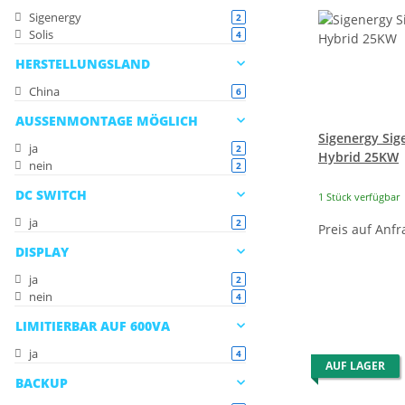
Sigenergy
Artikel gefunden
2
Solis
Artikel gefunden
4
HERSTELLUNGSLAND
China
Artikel gefunden
6
AUSSENMONTAGE MÖGLICH
Sigenergy Sig
ja
Artikel gefunden
2
Hybrid 25KW
nein
Artikel gefunden
2
DC SWITCH
1 Stück verfügbar
ja
Artikel gefunden
2
Preis auf Anfr
DISPLAY
ja
Artikel gefunden
2
nein
Artikel gefunden
4
LIMITIERBAR AUF 600VA
ja
Artikel gefunden
4
AUF LAGER
BACKUP