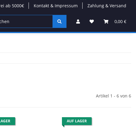
rei ab 5000€
Kontakt & Impressum
Zahlung & Versand
on
Wärmepumpen
Kabel/Stecker
Modulare Däc
0,00 €
Artikel 1 - 6 von 6
LAGER
AUF LAGER