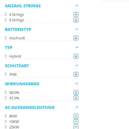
ANZAHL STRINGS
4 Strings
Artikel gefunden
4
8 Strings
Artikel gefunden
2
BATTERIETYP
Hochvolt
Artikel gefunden
6
TYP
Hybrid
Artikel gefunden
6
SCHUTZART
IP66
Artikel gefunden
6
WIRKUNGSGRAD
98,0%
Artikel gefunden
2
97,5%
Artikel gefunden
4
AC-AUSGANGSLEISTUNG
8KW
Artikel gefunden
1
10KW
Artikel gefunden
1
25KW
Artikel gefunden
1