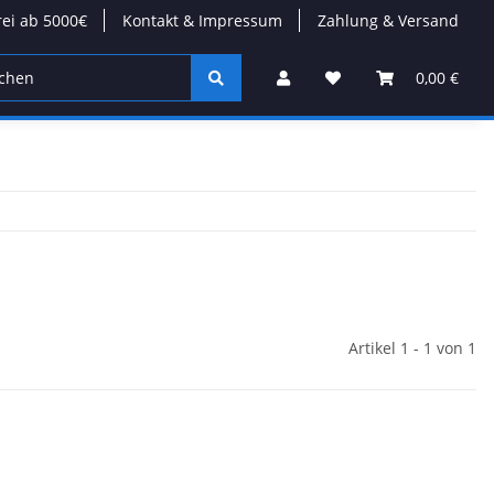
rei ab 5000€
Kontakt & Impressum
Zahlung & Versand
on
Wärmepumpen
Kabel/Stecker
Modulare Däc
0,00 €
Artikel 1 - 1 von 1