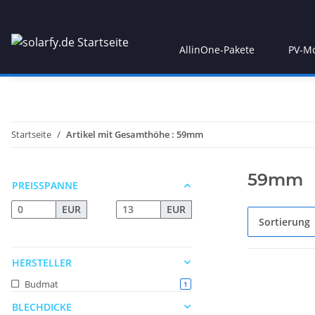
AllinOne-Pakete
PV-M
Startseite
Artikel mit Gesamthöhe : 59mm
59mm
PREISSPANNE
EUR
EUR
Sortierung
HERSTELLER
Budmat
Artikel gefunden
1
BLECHDICKE