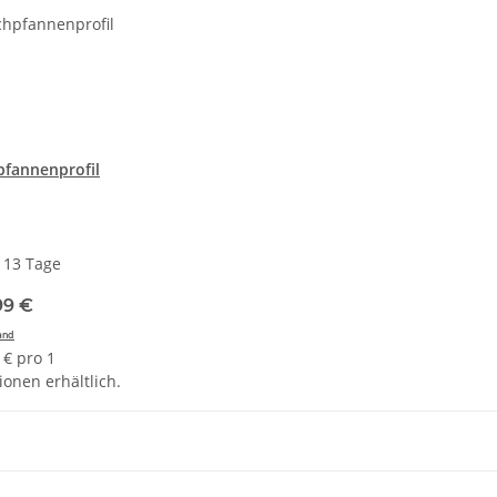
fannenprofil
- 13 Tage
99 €
and
 € pro 1
ionen erhältlich.