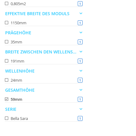
0,805m2
Artikel gefunden
1
EFFEKTIVE BREITE DES MODULS
1150mm
Artikel gefunden
1
PRÄGEHÖHE
35mm
Artikel gefunden
1
BREITE ZWISCHEN DEN WELLENSPITZEN
191mm
Artikel gefunden
1
WELLENHÖHE
24mm
Artikel gefunden
1
GESAMTHÖHE
59mm
Artikel gefunden
1
SERIE
Bella Sara
Artikel gefunden
1