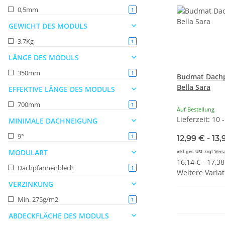
0,5mm
Artikel gefunden
1
GEWICHT DES MODULS
3,7Kg
Artikel gefunden
1
LÄNGE DES MODULS
350mm
Artikel gefunden
1
Budmat Dachp
Bella Sara
EFFEKTIVE LÄNGE DES MODULS
700mm
Artikel gefunden
1
Auf Bestellung
Lieferzeit: 10 
MINIMALE DACHNEIGUNG
9°
Artikel gefunden
1
12,99 € -
13,
MODULART
inkl. ges. USt. zzgl.
Vers
16,14 € - 17,38
Dachpfannenblech
Artikel gefunden
1
Weitere Variat
VERZINKUNG
Min. 275g/m2
Artikel gefunden
1
ABDECKFLÄCHE DES MODULS