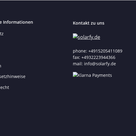
e Informationen
Kontakt zu uns
tz
phone: +4915205411089
fax: +4932223944366
mail: info@solarfy.de
m
setzhinweise
recht