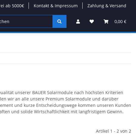
rei ab 5000€
Kontakt & Impressum
Zahlung & Versand
tion
Wärmepumpen
Kabel/Stecker
Modulare D
0,00 €
e Qualität unserer BAUER Solarmodule nach höchsten Kriterien
ellen wir an alle unsere Premium Solarmodule und darüber
gagement und kurze Entscheidungswege kommen unseren Kunden
ften und solide Wirtschaftlichkeit mit langfristigem Gewinn.
Artikel 1 - 2 von 2