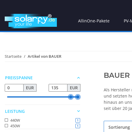
AllinOne-Pakete
PV-
Startseite
Artikel von BAUER
BAUER
PREISSPANNE
EUR
EUR
Als Hersteller
und setzten h
hinaus an un
seit über 20 J
LEISTUNG
440W
Artikel gefunden
1
450W
Artikel gefunden
1
Sortierung