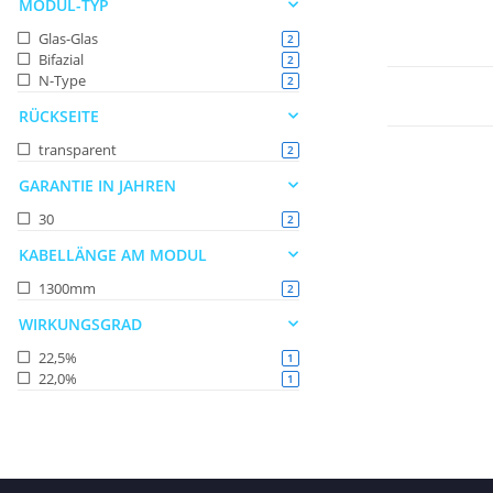
MODUL-TYP
Glas-Glas
Artikel gefunden
2
Bifazial
Artikel gefunden
2
N-Type
Artikel gefunden
2
RÜCKSEITE
transparent
Artikel gefunden
2
GARANTIE IN JAHREN
30
Artikel gefunden
2
KABELLÄNGE AM MODUL
1300mm
Artikel gefunden
2
WIRKUNGSGRAD
22,5%
Artikel gefunden
1
22,0%
Artikel gefunden
1