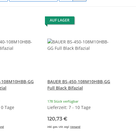
AUF LAGER
0-108M10HBB-GG
BAUER BS-450-108M10HBB-GG
zial
Full Black Bifazial
178 Stück verfügbar
 10 Tage
Lieferzeit: 7 - 10 Tage
120,73 €
and
inkl. ges. USt. zzgl.
Versand