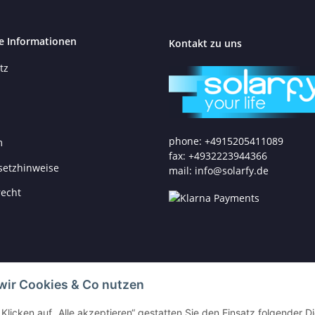
e Informationen
Kontakt zu uns
tz
phone: +4915205411089
m
fax: +4932223944366
setzhinweise
mail: info@solarfy.de
recht
wir Cookies & Co nutzen
Klicken auf „Alle akzeptieren“ gestatten Sie den Einsatz folgender D