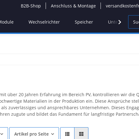
B2B-Shop
Anschluss & Montage
versandkostenf
Module
Wechselrichter
Speicher
Unterkonstruk
 mit über 20 Jahren Erfahrung im Bereich PV, kontrollieren wir di
ochwertige Materialien in der Produktion ein. Diese Ansprüche st
s als zuverlässiges und ansprechbares Unternehmen. Dieses En
ahren zugute und bildet das Fundament für langfristige Partnerscha
Artikel pro Seite