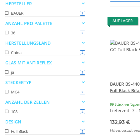
HERSTELLER
BAUER
Artikel gefunden
2
AUF LAGER
ANZAHL PRO PALETTE
36
Artikel gefunden
2
HERSTELLUNGSLAND
China
Artikel gefunden
2
GLAS MIT ANTIREFLEX
ja
Artikel gefunden
2
STECKERTYP
BAUER BS-44
Full Black Bifa
MC4
Artikel gefunden
2
ANZAHL DER ZELLEN
99 Stück verfügbar
Lieferzeit: 7 -
108
Artikel gefunden
2
DESIGN
132,93 €
Full Black
Artikel gefunden
inkl. ges. USt. zzgl.
Vers
2