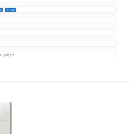
al
N-Type
 × 3,00 cm