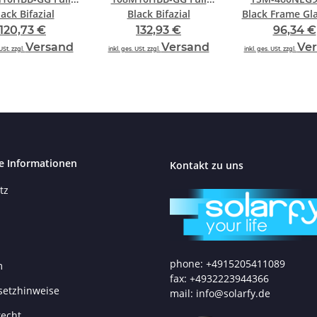
lack Bifazial
Black Bifazial
Black Frame Gla
120,73 €
132,93 €
96,34 €
Versand
Versand
Ve
USt. zzgl.
inkl. ges. USt. zzgl.
inkl. ges. USt. zzgl.
e Informationen
Kontakt zu uns
tz
phone: +4915205411089
m
fax: +4932223944366
setzhinweise
mail: info@solarfy.de
recht