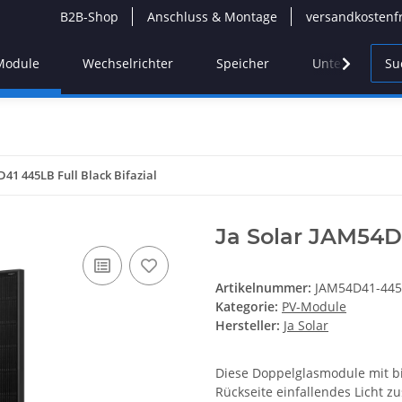
B2B-Shop
Anschluss & Montage
versandkostenf
Module
Wechselrichter
Speicher
Unterkonstruk
D41 445LB Full Black Bifazial
Ja Solar JAM54D4
Artikelnummer:
JAM54D41-445
Kategorie:
PV-Module
Hersteller:
Ja Solar
Diese Doppelglasmodule mit bif
Rückseite einfallendes Licht zu