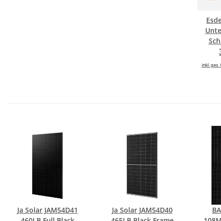
Esde
Unte
Sch
Mod
inkl. ges. 
Ja Solar JAM54D41
Ja Solar JAM54D40
BA
460LB Full Black
465LB Black Frame
108M