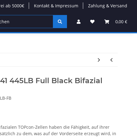
rei ab 5000€
Kontakt & Impressum
Zahlung & Versand
tion
Wärmepumpen
Kabel/Stecker
Modulare D
0,00 €
1 445LB Full Black Bifazial
LB-FB
azialen TOPcon-Zellen haben die Fähigkeit, auf ihrer
sätzlich zu dem, was auf der Vorderseite erzeugt wird, in