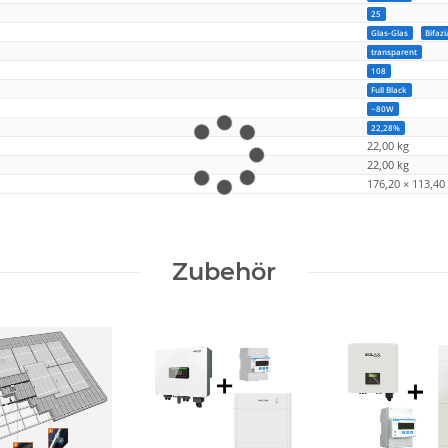
25
Glas-Glas
Bifazi
transparent
108
Full Black
~80W
22,28%
22,00 kg
22,00
kg
176,20 × 113,40
Zubehör