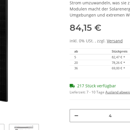
Strom umzuwandeln, was sie z
Modulen macht der Solarenerg
Umgebungen und extremen We
84,15 €
inkl. 0% USt. , zzgl.
Versand
ab
Stückpreis
5
82,47 €
*
20
78,26 €
*
36
69,00 €
*
217 Stück verfügbar
Lieferzeit:
7 - 10 Tage
Ausland abwei