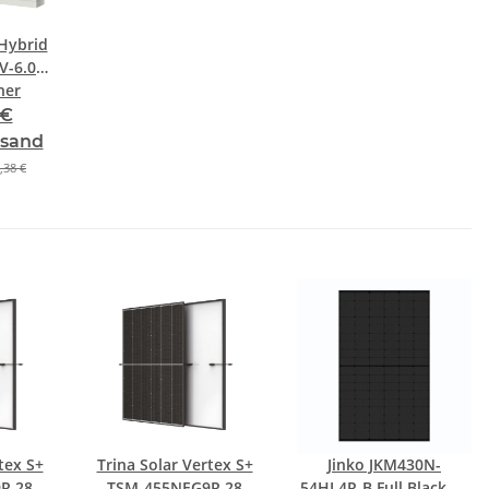
Hybrid
V-6.0
her
 €
rsand
,38 €
tex S+
Trina Solar Vertex S+
Jinko JKM430N-
R.28
TSM-455NEG9R.28
54HL4R-B Full Black N-