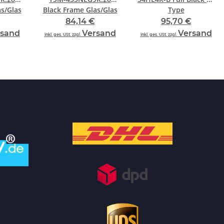
s/Glas
Black Frame Glas/Glas
Type
84,14 €
95,70 €
rsand
Versand
Versand
inkl. ges. USt. zzgl.
inkl. ges. USt. zzgl.