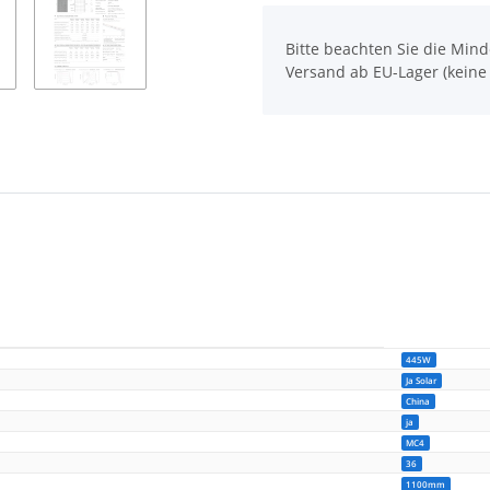
x
Bitte beachten Sie die Mi
Versand ab EU-Lager (keine
445W
Ja Solar
China
ja
MC4
36
1100mm