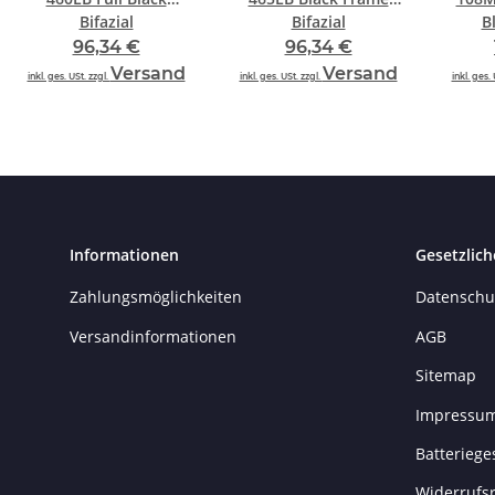
Bifazial
Bifazial
B
96,34 €
96,34 €
Versand
Versand
inkl. ges. USt. zzgl.
inkl. ges. USt. zzgl.
inkl. ges. 
Informationen
Gesetzlich
Zahlungsmöglichkeiten
Datenschu
Versandinformationen
AGB
Sitemap
Impressu
Batteriege
Widerrufs