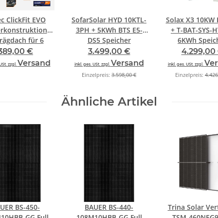
c ClickFit EVO
SofarSolar HYD 10KTL-
Solax X3 10KW 
rkonstruktion
3PH + 5KWh BTS E5-
+ T-BAT-SYS-H
rägdach für 6
DS5 Speicher
6KWh Speic
ule quer/hoch
389,00 €
3.499,00 €
4.299,00
Versand
Versand
Ve
USt. zzgl.
inkl. ges. USt. zzgl.
inkl. ges. USt. zzgl.
Einzelpreis:
3.598,00 €
Einzelpreis:
4.426
Ähnliche Artikel
UER BS-450-
BAUER BS-440-
Trina Solar Ver
10HBB-GG Full
108M10HBB-GG Full
TSM-460NEG9