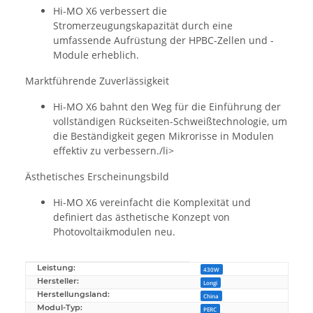
Hi-MO X6 verbessert die
Stromerzeugungskapazität durch eine
umfassende Aufrüstung der HPBC-Zellen und -
Module erheblich.
Marktführende Zuverlässigkeit
Hi-MO X6 bahnt den Weg für die Einführung der
vollständigen Rückseiten-Schweißtechnologie, um
die Beständigkeit gegen Mikrorisse in Modulen
effektiv zu verbessern./li>
Ästhetisches Erscheinungsbild
Hi-MO X6 vereinfacht die Komplexität und
definiert das ästhetische Konzept von
Photovoltaikmodulen neu.
Leistung:
Produkteigenschaft
Wert
430W
Hersteller:
Longi
Herstellungsland:
China
Modul-Typ:
PERC