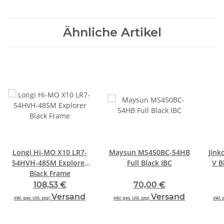
Ähnliche Artikel
Longi Hi-MO X10 LR7-
Maysun MS450BC-54HB
Jink
54HVH-485M Explorer
Full Black IBC
V B
Black Frame
108,53 €
70,00 €
Versand
Versand
inkl. ges. USt. zzgl.
inkl. ges. USt. zzgl.
inkl. 