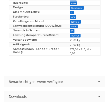
Rückseite:
weiss
Design:
Black Frame
Glas mit Antireflex:
ja
Steckertyp:
MC4
Kabellänge am Modul:
1200mm
Schwachlichtleistung (200W/m2):
~75W
Garantie in Jahren:
25
Leistungstemperaturkoeffizient:
-0,29%/K
Versandgewicht:
21,00 kg
Artikelgewicht:
21,00
kg
Abmessungen ( Länge × Breite ×
172,20 × 113,40 ×
Höhe ):
3,00 cm
Benachrichtigen, wenn verfügbar
Downloads