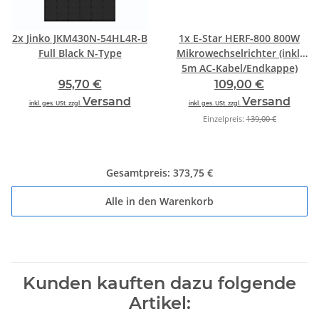
2x
Jinko JKM430N-54HL4R-B
1x
E-Star HERF-800 800W
Full Black N-Type
Mikrowechselrichter (inkl.
5m AC-Kabel/Endkappe)
95,70 €
109,00 €
Versand
Versand
inkl. ges. USt. zzgl.
inkl. ges. USt. zzgl.
Einzelpreis:
139,00 €
Gesamtpreis:
373,75 €
Alle in den Warenkorb
Kunden kauften dazu folgende
Artikel: