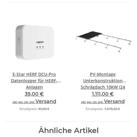
E-Star HERF DCU-Pro
PV-Montage
Datenlogger für HERF-
Unterkonstruktion
Anlagen
Schrägdach 10KW (24
Module)
39,00 €
1.111,00 €
Versand
Versand
inkl. ges. USt. zzgl.
inkl. ges. USt. zzgl.
Einzelpreis:
89,00 €
Einzelpreis:
1.678,00 €
Ähnliche Artikel