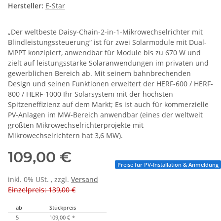
Hersteller:
E-Star
„Der weltbeste Daisy-Chain-2-in-1-Mikrowechselrichter mit
Blindleistungssteuerung“ ist für zwei Solarmodule mit Dual-
MPPT konzipiert, anwendbar für Module bis zu 670 W und
zielt auf leistungsstarke Solaranwendungen im privaten und
gewerblichen Bereich ab. Mit seinem bahnbrechenden
Design und seinen Funktionen erweitert der HERF-600 / HERF-
800 / HERF-1000 Ihr Solarsystem mit der höchsten
Spitzeneffizienz auf dem Markt; Es ist auch für kommerzielle
PV-Anlagen im MW-Bereich anwendbar (eines der weltweit
größten Mikrowechselrichterprojekte mit
Mikrowechselrichtern hat 3,6 MW).
109,00 €
Preise für PV-Installation & Anmeldung
inkl. 0% USt. , zzgl.
Versand
Einzelpreis: 139,00 €
ab
Stückpreis
5
109,00 €
*