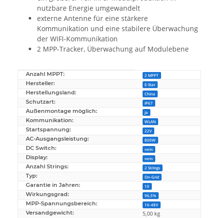
nutzbare Energie umgewandelt
externe Antenne für eine stärkere
Kommunikation und eine stabilere Überwachung
der WIFI-Kommunikation
2 MPP-Tracker, Überwachung auf Modulebene
Anzahl MPPT:
Produkteigenschaft
Wert
2 MPPT
Hersteller:
E-Star
Herstellungsland:
China
Schutzart:
IP67
Außenmontage möglich:
ja
Kommunikation:
WLAN
Startspannung:
22V
AC-Ausgangsleistung:
800W
DC Switch:
nein
Display:
nein
Anzahl Strings:
2 Strings
Typ:
On-Grid
Garantie in Jahren:
10
Wirkungsgrad:
96,5%
MPP-Spannungsbereich:
16-48V
Versandgewicht:
5,00 kg