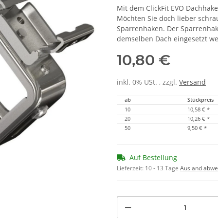
Mit dem ClickFit EVO Dachhake
Möchten Sie doch lieber schra
Sparrenhaken. Der Sparrenha
demselben Dach eingesetzt we
10,80 €
inkl. 0% USt. , zzgl.
Versand
ab
Stückpreis
10
10,58 €
*
20
10,26 €
*
50
9,50 €
*
Auf Bestellung
Lieferzeit:
10 - 13 Tage
Ausland abwe