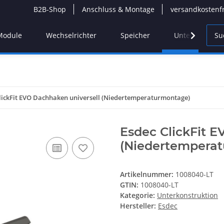
B2B-Shop
Anschluss & Montage
versandkostenf
Module
Wechselrichter
Speicher
Unterkonstruk
lickFit EVO Dachhaken universell (Niedertemperaturmontage)
Esdec ClickFit E
(Niedertempera
Artikelnummer:
1008040-LT
GTIN:
1008040-LT
Kategorie:
Unterkonstruktion
Hersteller:
Esdec