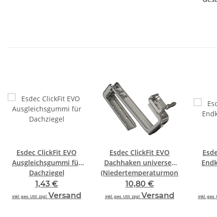
Esdec ClickFit EVO
Esdec ClickFit EVO
Esde
Ausgleichsgummi für
Dachhaken universell
Endk
Dachziegel
(Niedertemperaturmontage)
1,43 €
10,80 €
Versand
Versand
inkl. ges. USt. zzgl.
inkl. ges. USt. zzgl.
inkl. ges. 