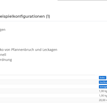
eispielkonfigurationen (1)
igen
isiko von Pfannenbruch und Leckagen
nell
nordnung
Esdec
hochka
Schräg
1,00 k
1,00
k
20,00 