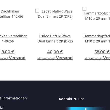
ken verstellbar
Esdec FlatFix Wave
Hammerkopfsc
140x56
Dual Einheit 2P (DR2)
M10 x 20 mm 1
8,00 €
40,00 €
58,00 €
Versand
Versand
Ve
USt. zzgl.
inkl. ges. USt. zzgl.
inkl. ges. USt. zzgl.
e Informationen
Kontakt zu uns
tz