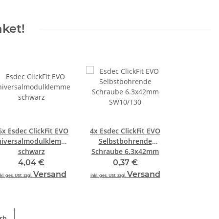
aket!
6x
Esdec ClickFit EVO
4x
Esdec ClickFit EVO
niversalmodulklemme
Selbstbohrende
schwarz
Schraube 6.3x42mm
SW10/T30
4,04 €
0,37 €
Versand
Versand
kl. ges. USt. zzgl.
inkl. ges. USt. zzgl.
rb