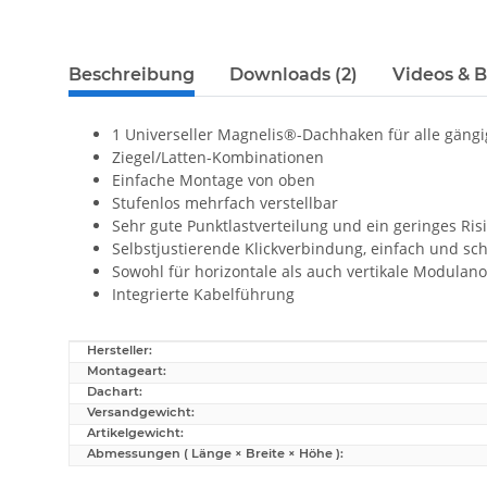
Beschreibung
Downloads (2)
Videos & B
1 Universeller Magnelis®-Dachhaken für alle gäng
Ziegel/Latten-Kombinationen
Einfache Montage von oben
Stufenlos mehrfach verstellbar
Sehr gute Punktlastverteilung und ein geringes R
Selbstjustierende Klickverbindung, einfach und sch
Sowohl für horizontale als auch vertikale Modula
Integrierte Kabelführung
Hersteller:
Produkteigenschaft
Wert
Montageart:
Dachart:
Versandgewicht:
Artikelgewicht:
Abmessungen ( Länge × Breite × Höhe ):