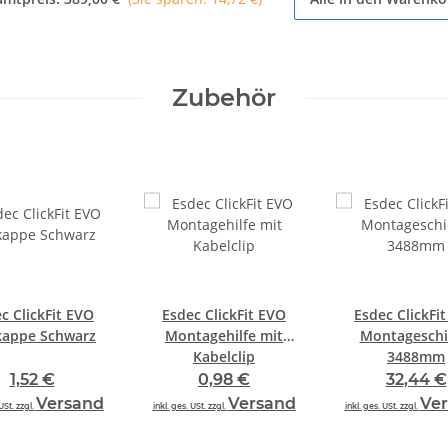
Zubehör
c ClickFit EVO
Esdec ClickFit EVO
Esdec ClickFi
appe Schwarz
Montagehilfe mit
Montagesch
Kabelclip
3488mm
1,52 €
0,98 €
32,44 €
Versand
Versand
Ve
USt. zzgl.
inkl. ges. USt. zzgl.
inkl. ges. USt. zzgl.