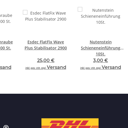
hraube
Esdec FlatFix Wave
Nutenstein
00 St.
Plus Stabilisator 2900
Schieneneinführung
10St.
25,00 €
3,00 €
rsand
Versand
Versand
inkl. ges. USt. zzgl.
inkl. ges. USt. zzgl.