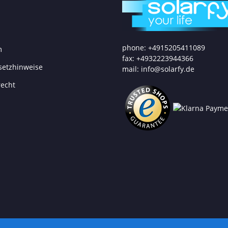
phone: +4915205411089
m
fax: +4932223944366
setzhinweise
mail: info@solarfy.de
recht