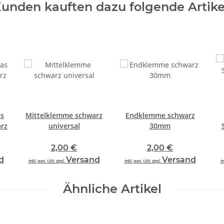
unden kauften dazu folgende Artike
as
Mittelklemme schwarz
Endklemme schwarz
rz
universal
30mm
2,00 €
2,00 €
d
Versand
Versand
inkl. ges. USt. zzgl.
inkl. ges. USt. zzgl.
in
Ähnliche Artikel