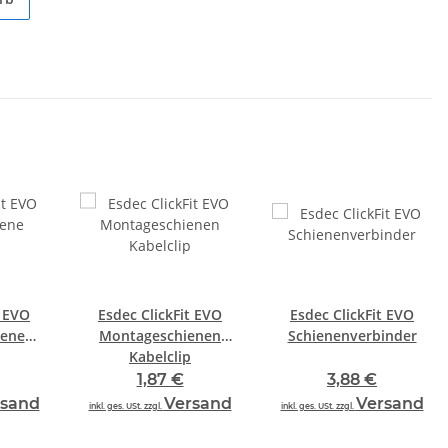
t EVO
Esdec ClickFit EVO
Esdec ClickFit EVO
iene
Montageschienen
Schienenverbinder
Kabelclip
1,87 €
3,88 €
rsand
Versand
Versand
inkl. ges. USt. zzgl.
inkl. ges. USt. zzgl.