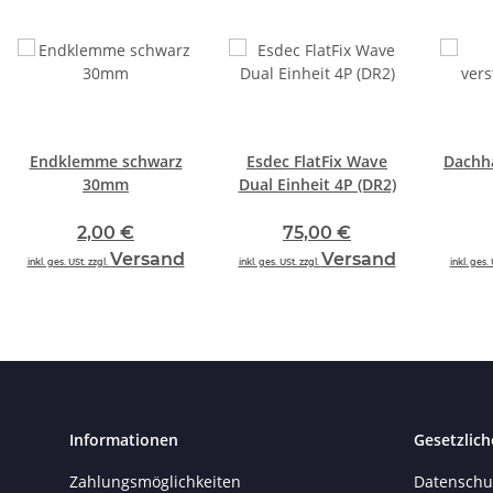
Endklemme schwarz
Esdec FlatFix Wave
Dachha
30mm
Dual Einheit 4P (DR2)
2,00 €
75,00 €
Versand
Versand
inkl. ges. USt. zzgl.
inkl. ges. USt. zzgl.
inkl. ges. 
Informationen
Gesetzlich
Zahlungsmöglichkeiten
Datenschu