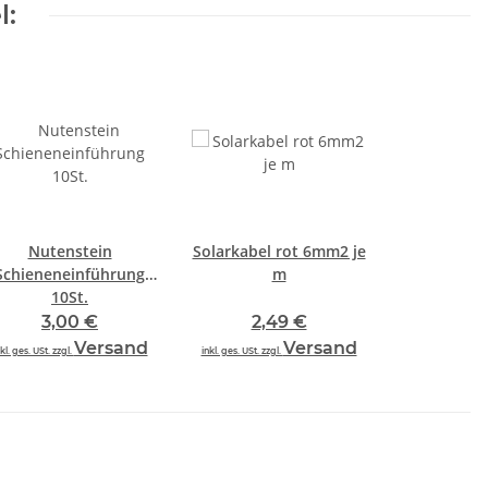
l:
Nutenstein
Solarkabel rot 6mm2 je
Schieneneinführung
m
10St.
3,00 €
2,49 €
Versand
Versand
kl. ges. USt. zzgl.
inkl. ges. USt. zzgl.