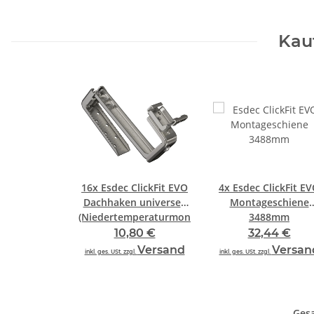
Kauf
16x
Esdec ClickFit EVO
4x
Esdec ClickFit E
Dachhaken universell
Montageschiene
(Niedertemperaturmontage)
3488mm
10,80 €
32,44 €
Versand
Versan
inkl. ges. USt. zzgl.
inkl. ges. USt. zzgl.
Ges