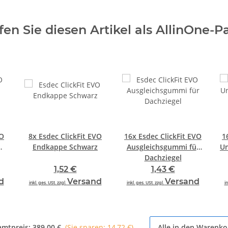
en Sie diesen Artikel als AllinOne-P
VO
8x
Esdec ClickFit EVO
16x
Esdec ClickFit EVO
1
Endkappe Schwarz
Ausgleichsgummi für
U
Dachziegel
1,52 €
1,43 €
d
Versand
Versand
inkl. ges. USt. zzgl.
inkl. ges. USt. zzgl.
in
amtpreis:
389,00 €
(Sie sparen: 14,72 €)
Alle in den Warenko