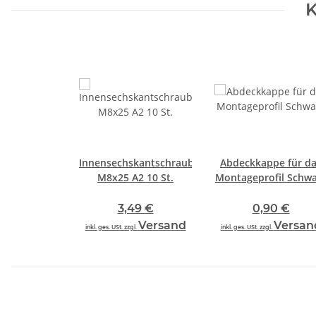
K
Innensechskantschraube
Abdeckkappe für d
M8x25 A2 10 St.
Montageprofil Schwa
3,49 €
0,90 €
Versand
Versan
inkl. ges. USt. zzgl.
inkl. ges. USt. zzgl.