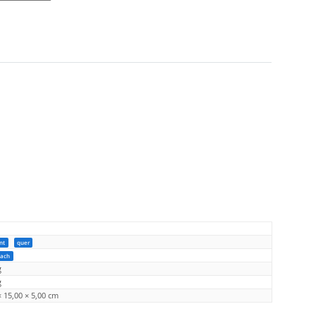
nt
quer
dach
g
g
× 15,00 × 5,00 cm