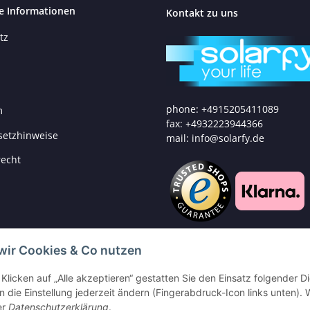
e Informationen
Kontakt zu uns
tz
phone: +4915205411089
m
fax: +4932223944366
setzhinweise
mail: info@solarfy.de
recht
wir Cookies & Co nutzen
Klicken auf „Alle akzeptieren“ gestatten Sie den Einsatz folgender D
 die Einstellung jederzeit ändern (Fingerabdruck-Icon links unten). W
er
Datenschutzerklärung
.