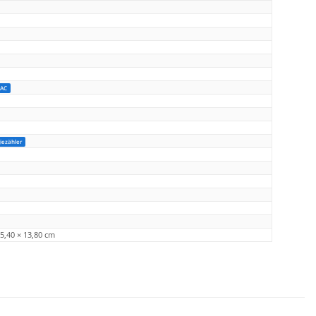
&AC
iezähler
25,40 × 13,80 cm