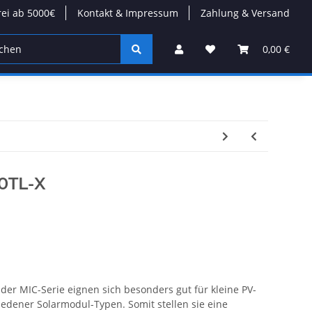
rei ab 5000€
Kontakt & Impressum
Zahlung & Versand
tion
Wärmepumpen
Kabel/Stecker
Modulare D
0,00 €
0TL-X
der MIC-Serie eignen sich besonders gut für kleine PV-
edener Solarmodul-Typen. Somit stellen sie eine