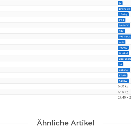
ja
Einphasig
1 String
IP54
50-500V
50V
Typ III DC
nein
1000W
On-Grid
über Energ
10
optional
97,0%
1400W
6,00 kg
6,00
kg
27,40 × 
Ähnliche Artikel