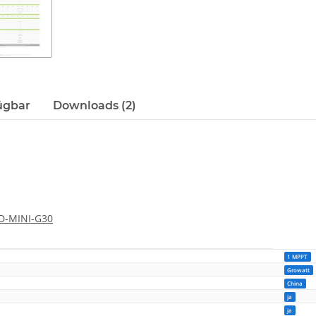
ügbar
Downloads (2)
-D-MINI-G30
1 MPPT
Growatt
China
ja
ja