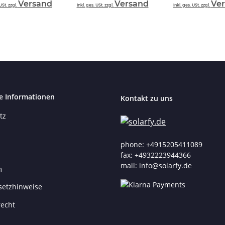
Versand
Versand
Ve
USt. zzgl.
inkl. ges. USt. zzgl.
inkl. ges. USt. zzgl.
e Informationen
Kontakt zu uns
tz
phone: +4915205411089
fax: +4932223944366
mail: info@solarfy.de
m
setzhinweise
recht