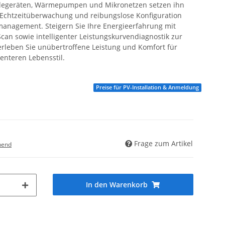
adegeräten, Wärmepumpen und Mikronetzen setzen ihn
 Echtzeitüberwachung und reibungslose Konfiguration
emanagement. Steigern Sie Ihre Energieerfahrung mit
an sowie intelligenter Leistungskurvendiagnostik zur
eben Sie unübertroffene Leistung und Komfort für
ienteren Lebensstil.
Preise für PV-Installation & Anmeldung
Frage zum Artikel
hend
In den Warenkorb