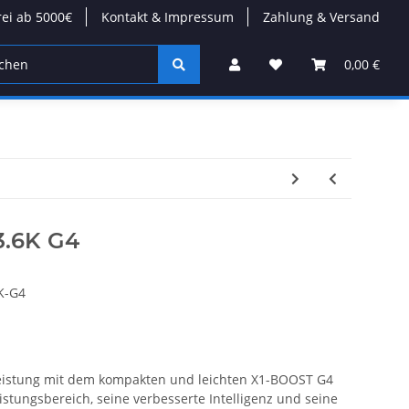
rei ab 5000€
Kontakt & Impressum
Zahlung & Versand
on
Wärmepumpen
Kabel/Stecker
Modulare Däc
0,00 €
3.6K G4
K-G4
Leistung mit dem kompakten und leichten X1-BOOST G4
eistungsbereich, seine verbesserte Intelligenz und seine