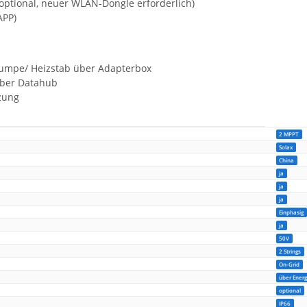
(optional, neuer WLAN-Dongle erforderlich)
APP)
umpe/ Heizstab über Adapterbox
ber Datahub
zung
2 MPPT
Solax
China
ja
ja
ja
Einphasig
ja
50V
2 Strings
On-Grid
über Energ
optional
IP66