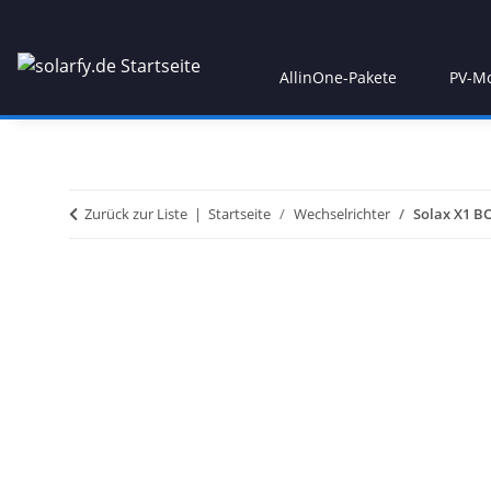
AllinOne-Pakete
PV-M
Zurück zur Liste
Startseite
Wechselrichter
Solax X1 B