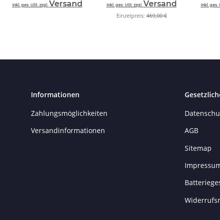
Versand
Versand
inkl. ges. USt. zzgl.
inkl. ges. USt. zzgl.
inkl. ges. 
Einzelpreis:
469,00 €
Informationen
Gesetzlich
Zahlungsmöglichkeiten
Datenschu
Versandinformationen
AGB
Sitemap
Impressu
Batteriege
Widerrufs