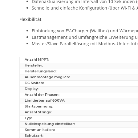
Datenaktualisierung im Intervall von 10 Sekunden 
Schnelle und einfache Konfiguration (über Wi-Fi & 
Flexibilität
Einbindung von EV-Charger (Wallbox) und Wärmep
Lastmanagement und umfangreiche Erweiterung ü
Master/Slave Parallellösung mit Modbus-Unterstüt
Anzahl MPPT:
Produkteigenschaft
Wert
Hersteller:
Herstellungsland:
Außenmontage möglich:
DC Switch:
Display:
Anzahl der Phasen:
Limitierbar auf 600VA:
Startspannung:
Anzahl Strings:
Typ:
Nulleinspeisung einstellbar:
Kommunikation:
Schutzart: