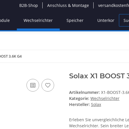
B2B-Shop
Anschluss & Montage
versandkostenf
odule
Wechselrichter
Speicher
Unterkonstrukti
OOST 3.6K G4
Solax X1 BOOST 
Artikelnummer:
X1-BOOST-3.6
Kategorie:
Wechselrichter
Hersteller:
Solax
Erleben Sie unvergleichliche 
Wechselrichter. Sein breiter L