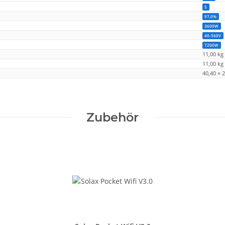
5
97,0%
3600W
40-560V
7200W
11,00 kg
11,00
kg
40,40 × 
Zubehör