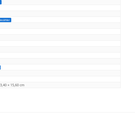
g
iezähler
43,40 × 15,60 cm