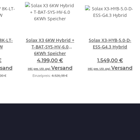
8K-LT-
Solax X3 6KW Hybrid +
Solax X3-HYB-5.0-D-
KW
T-BAT-SYS-HV-6.0
ESS-G4.3 Hybrid
6KWh Speicher
€
4.199,00 €
1.549,00 €
rsand
Versand
Versand
inkl. ges. USt. zzgl.
inkl. ges. USt. zzgl.
00 €
Einzelpreis:
4.326,38 €