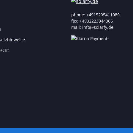
phone: +4915205411089
fax: +4932223944366
mail: info@solarfy.de
m
setzhinweise
recht