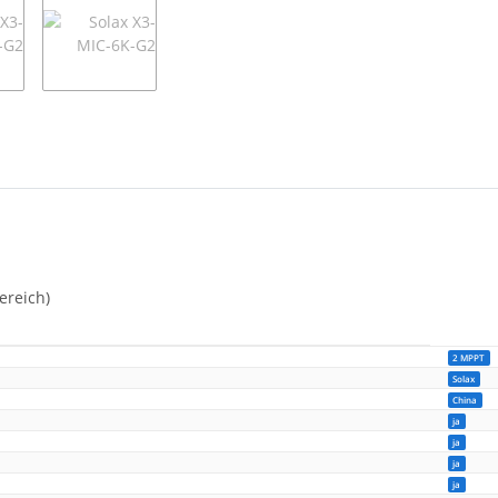
ereich)
2 MPPT
Solax
China
ja
ja
ja
ja