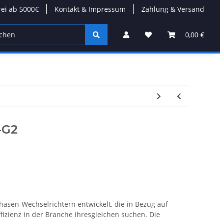
rei ab 5000€
Kontakt & Impressum
Zahlung & Versand
on
Wärmepumpen
Kabel/Stecker
Modulare Däc
0,00 €
-G2
hasen-Wechselrichtern entwickelt, die in Bezug auf
ffizienz in der Branche ihresgleichen suchen. Die