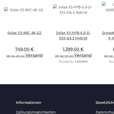
Solax X3-MIC-4K-G2
Solax X3-HYB-6.0-D-
Growa
ESS-G4.3 Hybrid
X (
749,00 €
1.399,00 €
Versand
Versand
inkl. ges. USt. zzgl.
inkl. ges. USt. zzgl.
inkl. ges. 
Einzelpreis:
1.599,00 €
Ein
Informationen
Gesetzlich
Zahlungsmöglichkeiten
Datenschu