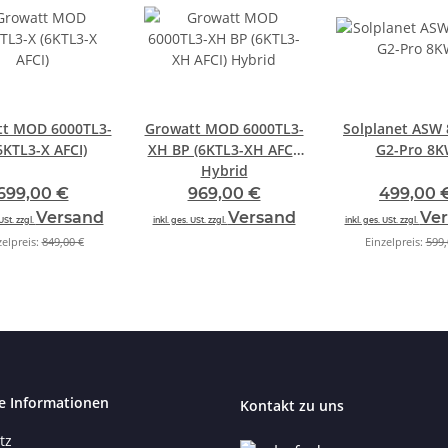
tt MOD 6000TL3-
Growatt MOD 6000TL3-
Solplanet ASW 
6KTL3-X AFCI)
XH BP (6KTL3-XH AFCI)
G2-Pro 8
Hybrid
699,00 €
969,00 €
499,00 
Versand
Versand
Ve
USt. zzgl.
inkl. ges. USt. zzgl.
inkl. ges. USt. zzgl.
zelpreis:
849,00 €
Einzelpreis:
599,
e Informationen
Kontakt zu uns
tz