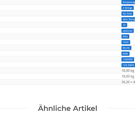
Dreiphasi
2 Strings
On-Grid
über Energ
10
optional
IP66
150V
98,3%
6KW
12000W
120-980V
18,00 kg
18,00
kg
34,20 × 
Ähnliche Artikel