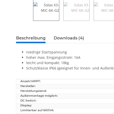
weitere Registerkarten anzeigen
Beschreibung
Downloads (4)
niedrige Startspannung
hoher max. Eingangsstrom: 16A
leicht und kompakt: 18kg
Schutzklasse IP66 (geeignet für Innen- und Außenb
Anzahl MPPT:
Produkteigenschaft
Wert
Hersteller:
Herstellungsland:
Außenmontage möglich:
DC Switch:
Display:
Limitierbar auf 600VA: