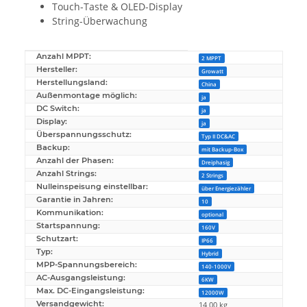
Touch-Taste & OLED-Display
String-Überwachung
Anzahl MPPT:
Produkteigenschaft
Wert
2 MPPT
Hersteller:
Growatt
Herstellungsland:
China
Außenmontage möglich:
ja
DC Switch:
ja
Display:
ja
Überspannungsschutz:
Typ II DC&AC
Backup:
mit Backup-Box
Anzahl der Phasen:
Dreiphasig
Anzahl Strings:
2 Strings
Nulleinspeisung einstellbar:
über Energiezähler
Garantie in Jahren:
10
Kommunikation:
optional
Startspannung:
160V
Schutzart:
IP66
Typ:
Hybrid
MPP-Spannungsbereich:
140-1000V
AC-Ausgangsleistung:
6KW
Max. DC-Eingangsleistung:
12000W
Versandgewicht:
14,00 kg