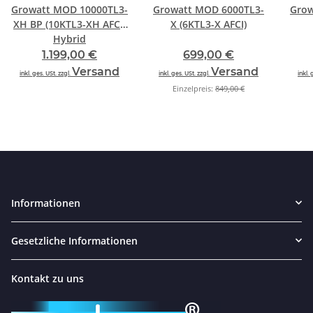
Growatt MOD 10000TL3-
Growatt MOD 6000TL3-
Grow
XH BP (10KTL3-XH AFCI)
X (6KTL3-X AFCI)
Hybrid
1.199,00 €
699,00 €
Versand
Versand
inkl. ges. USt. zzgl.
inkl. ges. USt. zzgl.
inkl. 
Einzelpreis:
849,00 €
Informationen
Gesetzliche Informationen
Kontakt zu uns