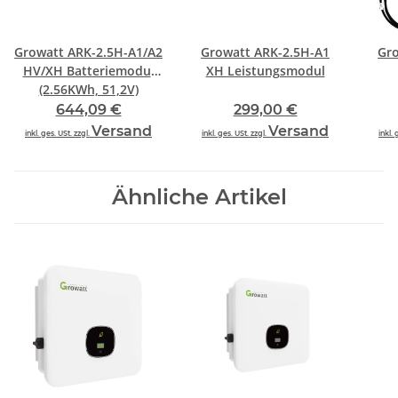
Growatt ARK-2.5H-A1/A2
Growatt ARK-2.5H-A1
Gro
HV/XH Batteriemodul
XH Leistungsmodul
(2.56KWh, 51,2V)
644,09 €
299,00 €
Versand
Versand
inkl. ges. USt. zzgl.
inkl. ges. USt. zzgl.
inkl. 
Ähnliche Artikel