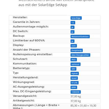
aus mit der SolarEdge SetApp
Hersteller:
Produkteigenschaft
Wert
SolarEdge
Garantie in Jahren:
12
Außenmontage möglich:
ja
DC Switch:
ja
Backup:
Notstromfunktion
Limitierbar auf 600VA:
ja
Display:
nein
Anzahl der Phasen:
Dreiphasig
Nulleinspeisung einstellbar:
über Energiezähler
Schutzart:
IP65
Kommunikation:
optional
Batterietyp:
48V
Typ:
Hybrid
Herstellungsland:
Israel
Wirkungsgrad:
97,6%
AC-Ausgangsleistung:
8KW
Max. DC-Eingangsleistung:
10800W
Versandgewicht:
37,00 kg
Artikelgewicht:
37,00
kg
Abmessungen ( Länge × Breite ×
85,30 × 31,60 × 19,30
Höhe ):