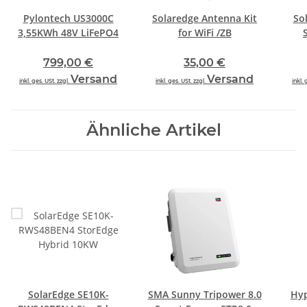
Pylontech US3000C
Solaredge Antenna Kit
So
3,55KWh 48V LiFePO4
for WiFi /ZB
799,00 €
35,00 €
Versand
Versand
inkl. ges. USt. zzgl.
inkl. ges. USt. zzgl.
inkl. 
Ähnliche Artikel
SolarEdge SE10K-
SMA Sunny Tripower 8.0
Hy