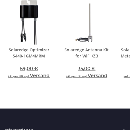
Solaredge Optimizer
Solaredge Antenna Kit
Sola
S440-1GM4MRM
for WiFi /ZB
Mete
59,00 €
35,00 €
Versand
Versand
inkl. ges. USt. zzgl.
inkl. ges. USt. zzgl.
inkl. 