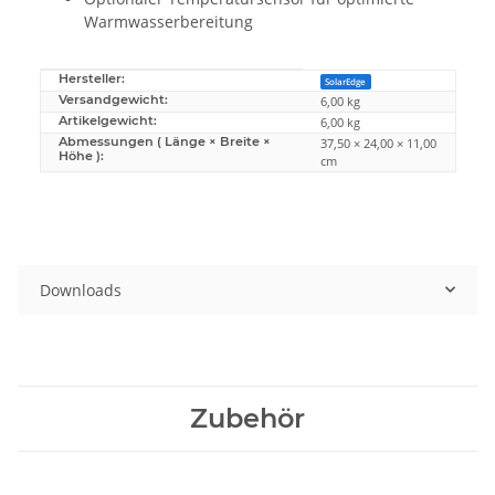
Warmwasserbereitung
Hersteller:
Produkteigenschaft
Wert
SolarEdge
Versandgewicht:
6,00 kg
Artikelgewicht:
6,00
kg
Abmessungen ( Länge × Breite ×
37,50 × 24,00 × 11,00
Höhe ):
cm
Downloads
Zubehör