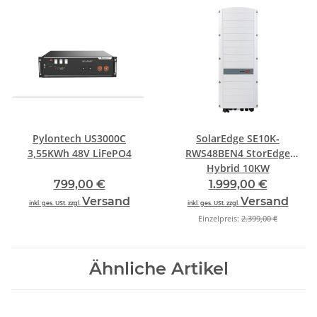
Pylontech US3000C
SolarEdge SE10K-
3,55KWh 48V LiFePO4
RWS48BEN4 StorEdge
Hybrid 10KW
799,00 €
1.999,00 €
Versand
Versand
inkl. ges. USt. zzgl.
inkl. ges. USt. zzgl.
Einzelpreis:
2.399,00 €
Ähnliche Artikel