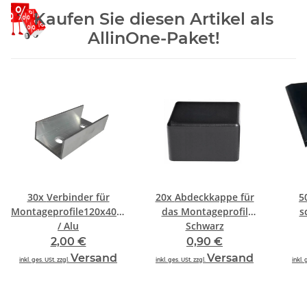
Kaufen Sie diesen Artikel als
AllinOne-Paket!
30x
Verbinder für
20x
Abdeckkappe für
5
Montageprofile120x40x25mm
das Montageprofil
s
/ Alu
Schwarz
2,00 €
0,90 €
Versand
Versand
inkl. ges. USt. zzgl.
inkl. ges. USt. zzgl.
inkl. 