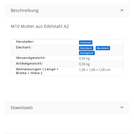
Beschreibung
M10 Mutter aus Edelstahl A2
Hersteller:
Produkteigenschaft
Wert
Universal
Dachart:
Flachdach
Blechdach
Schrägdach
Versandgewicht:
0,50 kg
Artikelgewicht:
0,50
kg
Abmessungen ( Länge ×
1,00 × 1,00 × 1,00 cm
Breite × Höhe ):
Downloads