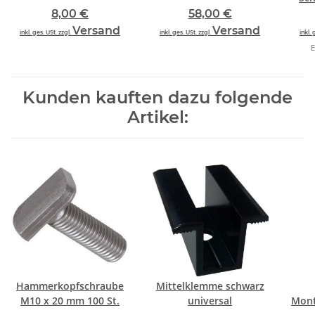
8,00 €
58,00 €
Versand
Versand
inkl. ges. USt. zzgl.
inkl. ges. USt. zzgl.
inkl. 
E
Kunden kauften dazu folgende
Artikel:
Hammerkopfschraube
Mittelklemme schwarz
M10 x 20 mm 100 St.
universal
Mont