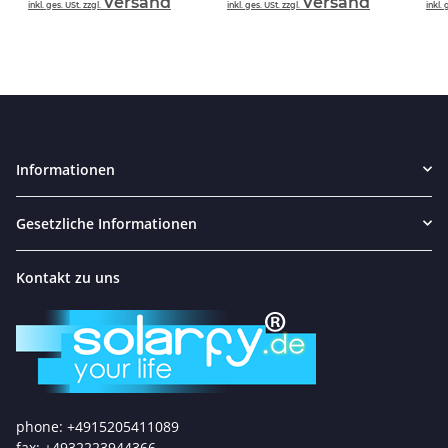
Versand
Versand
inkl. ges. USt. zzgl.
inkl. ges. USt. zzgl.
inkl. 
Informationen
Gesetzliche Informationen
Kontakt zu uns
phone: +4915205411089
fax: +4932223944366