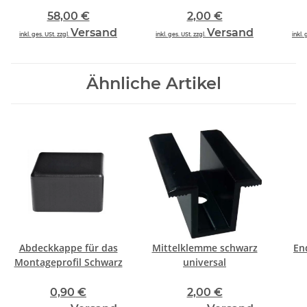
58,00 €
2,00 €
Versand
Versand
inkl. ges. USt. zzgl.
inkl. ges. USt. zzgl.
inkl. 
Ähnliche Artikel
Abdeckkappe für das
Mittelklemme schwarz
En
Montageprofil Schwarz
universal
0,90 €
2,00 €