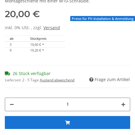
Montageschiene mit einer M10-Schraube.
20,00 €
Preise für PV-Installation & Anmeldung
inkl. 0% USt. , zzgl.
Versand
ab
Stückpreis
3
19,60 €
*
9
19,20 €
*
26 Stück verfügbar
Frage zum Artikel
Lieferzeit:
2 - 5 Tage
Ausland abweichend