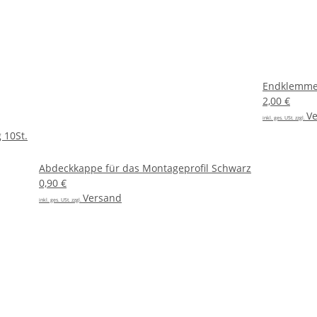
Endklemme
2,00 €
V
inkl. ges. USt. zzgl.
 10St.
Abdeckkappe für das Montageprofil Schwarz
0,90 €
Versand
inkl. ges. USt. zzgl.