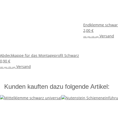
Endklemme schwa
2,00 €
Versand
inkl. ges. USt. zzgl.
Abdeckkappe für das Montageprofil Schwarz
0,90 €
Versand
inkl. ges. USt. zzgl.
Kunden kauften dazu folgende Artikel: