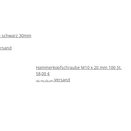
 schwarz 30mm
ersand
Hammerkopfschraube M10 x 20 mm 100 St.
58,00 €
Versand
inkl. ges. USt. zzgl.