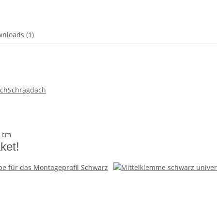
nloads (1)
ach
Schrägdach
0 cm
ket!