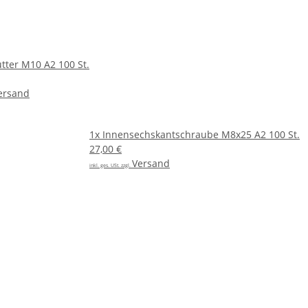
ter M10 A2 100 St.
ersand
1x
Innensechskantschraube M8x25 A2 100 St.
27,00 €
Versand
inkl. ges. USt. zzgl.