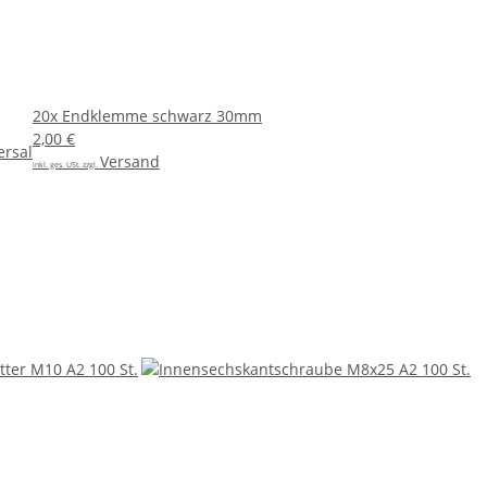
20x
Endklemme schwarz 30mm
2,00 €
ersal
Versand
inkl. ges. USt. zzgl.