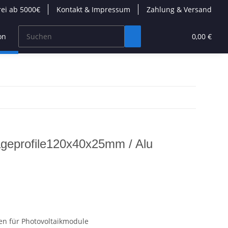
rei ab 5000€
Kontakt & Impressum
Zahlung & Versand
on
Wärmepumpen
Kabel/Stecker
Modulare Däc
0,00 €
ageprofile120x40x25mm / Alu
n für Photovoltaikmodule