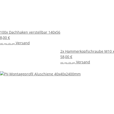
100x
Dachhaken verstellbar 140x56
8,00 €
Versand
inkl. ges. USt. zzgl.
2x
Hammerkopfschraube M10 x
58,00 €
Versand
inkl. ges. USt. zzgl.