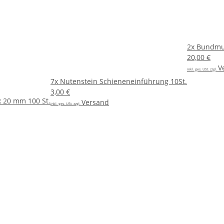
2x
Bundmut
20,00 €
V
inkl. ges. USt. zzgl.
7x
Nutenstein Schieneneinführung 10St.
3,00 €
 20 mm 100 St.
Versand
inkl. ges. USt. zzgl.