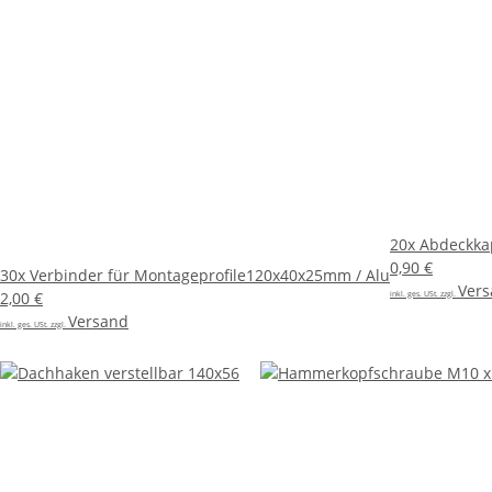
20x
Abdeckkap
0,90 €
30x
Verbinder für Montageprofile120x40x25mm / Alu
Ver
2,00 €
inkl. ges. USt. zzgl.
Versand
inkl. ges. USt. zzgl.