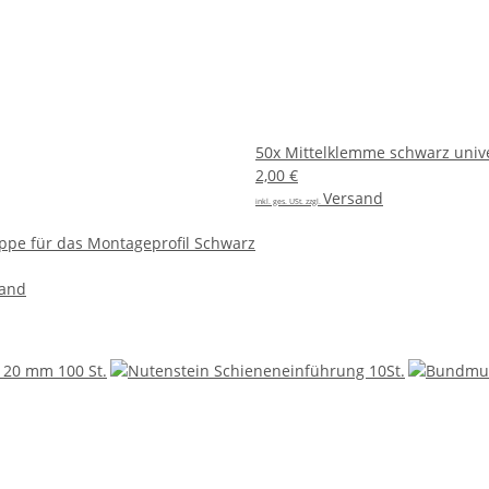
50x
Mittelklemme schwarz univ
2,00 €
Versand
inkl. ges. USt. zzgl.
pe für das Montageprofil Schwarz
sand