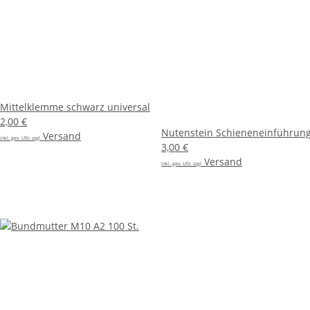
Mittelklemme schwarz universal
2,00 €
Nutenstein Schieneneinführung
Versand
inkl. ges. USt. zzgl.
3,00 €
Versand
inkl. ges. USt. zzgl.