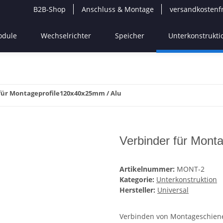
B2B-Shop
Anschluss & Montage
versandkostenf
odule
Wechselrichter
Speicher
Unterkonstrukti
für Montageprofile120x40x25mm / Alu
Verbinder für Mont
Artikelnummer:
MONT-2
Kategorie:
Unterkonstruktion
Hersteller:
Universal
Verbinden von Montageschiene