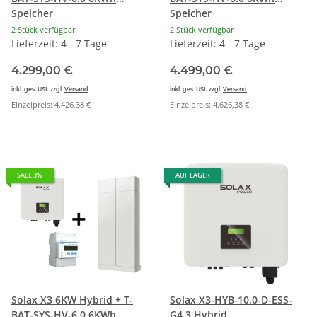
Speicher
Speicher
2 Stück verfügbar
2 Stück verfügbar
Lieferzeit: 4 - 7 Tage
Lieferzeit: 4 - 7 Tage
4.299,00 €
4.499,00 €
inkl. ges. USt. zzgl.
Versand
inkl. ges. USt. zzgl.
Versand
Einzelpreis:
4.426,38 €
Einzelpreis:
4.626,38 €
SALE 3%
AUF LAGER
Solax X3 6KW Hybrid + T-
Solax X3-HYB-10.0-D-ESS-
BAT-SYS-HV-6.0 6KWh
G4.3 Hybrid