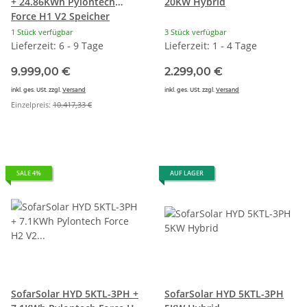
+ 24.86KWh Pylontech
20KW Hybrid
Force H1 V2 Speicher
1 Stück verfügbar
3 Stück verfügbar
Lieferzeit: 6 - 9 Tage
Lieferzeit: 1 - 4 Tage
9.999,00 €
2.299,00 €
inkl. ges. USt. zzgl.
Versand
inkl. ges. USt. zzgl.
Versand
Einzelpreis:
10.417,33 €
SALE 4%
AUF LAGER
SofarSolar HYD 5KTL-3PH +
SofarSolar HYD 5KTL-3PH