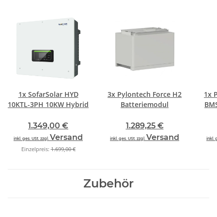
1x
SofarSolar HYD
3x
Pylontech Force H2
1x
10KTL-3PH 10KW Hybrid
Batteriemodul
BMS
1.349,00 €
1.289,25 €
Versand
Versand
inkl. ges. USt. zzgl.
inkl. ges. USt. zzgl.
inkl. 
Einzelpreis:
1.699,00 €
Zubehör