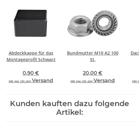
Abdeckkappe für das
Bundmutter M10 A2 100
Dac
5mm
Montageprofil Schwarz
St.
0,90 €
20,00 €
Versand
Versand
inkl. ges. USt. zzgl.
inkl. ges. USt. zzgl.
inkl. 
Kunden kauften dazu folgende
Artikel: