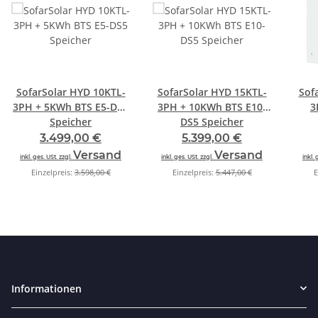
SofarSolar HYD 10KTL-
SofarSolar HYD 15KTL-
Sof
3PH + 5KWh BTS E5-DS5
3PH + 10KWh BTS E10-
3
Speicher
DS5 Speicher
3.499,00 €
5.399,00 €
Versand
Versand
inkl. ges. USt. zzgl.
inkl. ges. USt. zzgl.
inkl. 
Einzelpreis:
3.598,00 €
Einzelpreis:
5.447,00 €
E
Informationen