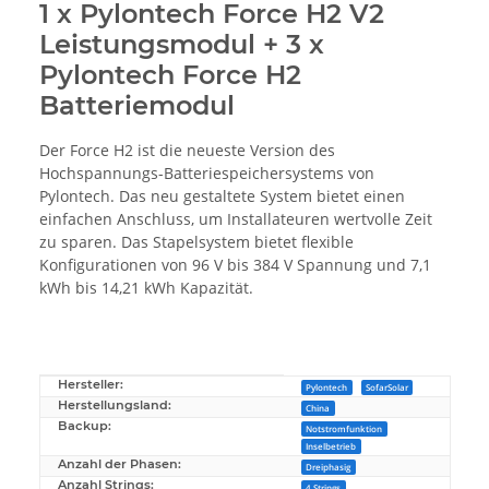
1 x Pylontech Force H2 V2
Leistungsmodul + 3 x
Pylontech Force H2
Batteriemodul
Der Force H2 ist die neueste Version des
Hochspannungs-Batteriespeichersystems von
Pylontech. Das neu gestaltete System bietet einen
einfachen Anschluss, um Installateuren wertvolle Zeit
zu sparen. Das Stapelsystem bietet flexible
Konfigurationen von 96 V bis 384 V Spannung und 7,1
kWh bis 14,21 kWh Kapazität.
Hersteller:
Produkteigenschaft
Wert
Pylontech
SofarSolar
Herstellungsland:
China
Backup:
Notstromfunktion
Inselbetrieb
Anzahl der Phasen:
Dreiphasig
Anzahl Strings:
4 Strings