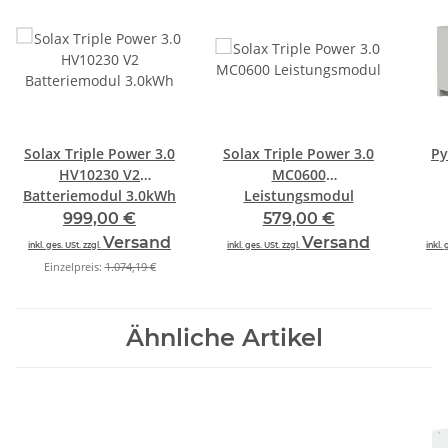
Solax Triple Power 3.0
Solax Triple Power 3.0
Py
HV10230 V2
MC0600
Batteriemodul 3.0kWh
Leistungsmodul
999,00 €
579,00 €
Versand
Versand
inkl. ges. USt. zzgl.
inkl. ges. USt. zzgl.
inkl. 
Einzelpreis:
1.074,19 €
Ähnliche Artikel